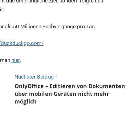
 das ursprüngliche Ziel, sondern folgte aus
t.
hr als 50 Millionen Suchvorgänge pro Tag.
//duckduckgo.com/
t man
hier
.
Nächster Beitrag
OnlyOffice – Editieren von Dokumenten
über mobilen Geräten nicht mehr
möglich