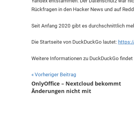
Yandex entstammen. Der Datenschutz war nicht
Rückfragen in den Hacker News und auf Reddi
Seit Anfang 2020 gibt es durchschnittlich me
Die Startseite von DuckDuckGo lautet:
https:
Weitere Informationen zu DuckDuckGo finde
Beitragsnavigation
Vorheriger Beitrag
OnlyOffice – Nextcloud bekommt
Änderungen nicht mit