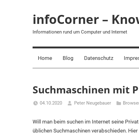
Zum
Inhalt
infoCorner – Kn
springen
Informationen rund um Computer und Internet
Home
Blog
Datenschutz
Impre
Suchmaschinen mit P
04.10.2020
Peter Neugebauer
Browse
Will man beim suchen im Internet seine Priva
üblichen Suchmaschinen verabschieden. Hier b