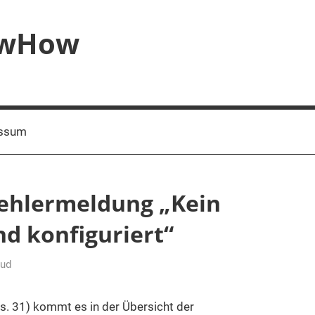
owHow
ssum
Fehlermeldung „Kein
d konfiguriert“
oud
. 31) kommt es in der Übersicht der